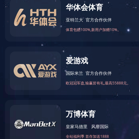
凝心聚力展风
6月6日，为纪念毛泽东同志“发展体育运动
部职工组成代表队，参加了由市体育局、市委市直
强人民体质”毛泽东同志题词72周年全民健身主