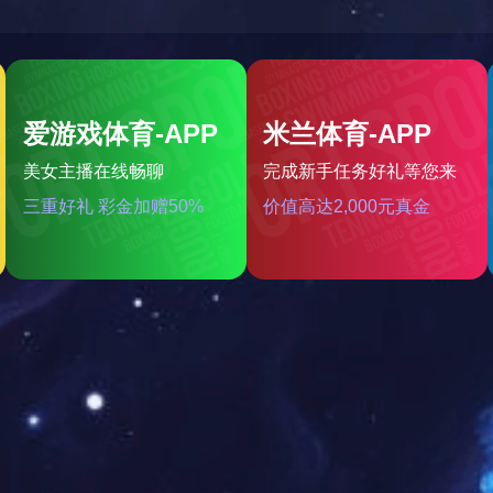
项目。随着一声号令，大家蓄势齐发，兴致勃勃地奔赴
受运动的快乐与放松。