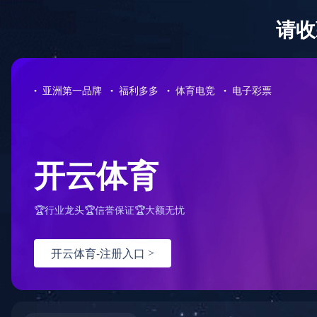
开云最新网址_kaiyun官方网站_开云官方网站
集