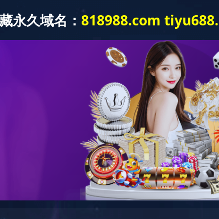
团概况
新闻中心
党的建设
纪检监察