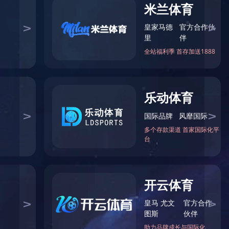
教育专题读书班
期三天的党纪学习教育读书班，采取集中学、干
容入心入脑。集团党委书记、董事长王艳刚对