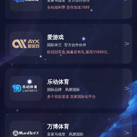
牢牢把握“学思想、强党性、重实践、建新功”的总要求 高标准
高质量开展好第二批主题教育柴宝良刘书为讲话 王亚军主持 刘
文勤吴清海蒋文冬出席9月15日，开云最新网址_kaiyun官方网站
_开云官方网站学习贯彻习近平新时代中国特色社会主义思想主
题教育部署会议召开。市委书记、市委学习贯彻习近平新时代中
柴宝良在市委学习贯彻习近平新时代中国特色社会主义思想主题教育读书班开班式上强调 坚持不懈用习近平新时代中国特色社会主义思想凝心铸魂 加快建设高质量发展的生态强市魅力承德
国特色社会主义思想主题教育领导小组组长柴宝良在会议上强
调，要深入学习......
2023-09-22
任玉芳出席 王亚军主持 吴清海蒋文冬出席9月21日，市委学习贯
彻习近平新时代中国特色社会主义思想主题教育读书班在市委党
校开班。市委书记、市委主题教育领导小组组长柴宝良在开班式
上作专题辅导报告。他强调，要深入学习贯彻习近平新时代中国
特色社会主义思想，系统把握这一思想的世界观、方法论和贯穿
其中的立场观点方法，推动主题教育走......
首页
上一页
77
78
79
下一页
末页
公司地址：河北省开云最新网址_kaiyun官方网站_开云官方
网站双桥区开发区冯营子镇闫营子村交通局交通指挥中心2#
楼