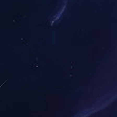
为备战此次比赛，集团根据职工实际情况
团领导也积极参与，利用业余时间与职工同训
此次运动会让职工们体验了参与的欣慰、
丰富了职工业余生活，同时也展现了集团锐意
扬奋勇争先的拼搏精神，团结协助，勇于挑战