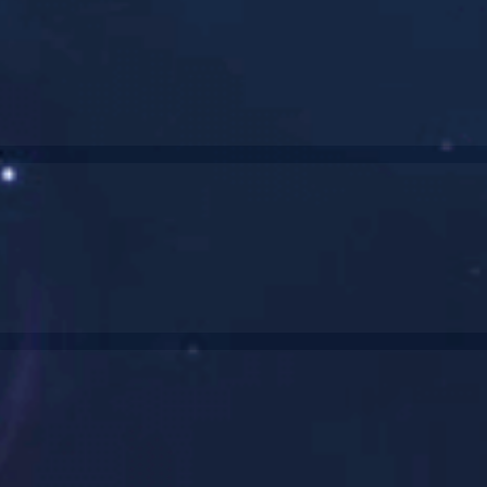
拼搏运动展风采，斗志昂扬获佳绩
栏目：企业要闻
发布时间：2023-02-27 17:33 编辑:宛诗茜
团在全市首届全民健身大会暨职工、社区运动会上取
体育文化生活，
2
月
18
日，交通集团组织
36
名干部职工参加了
、社区运动会乒乓球、羽毛球、拔河、体育标准达标赛。
威，鼓舞士气，比赛取得了拔河项目全市第一名、羽毛球