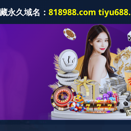
团概况
新闻中心
党的建设
纪检监察