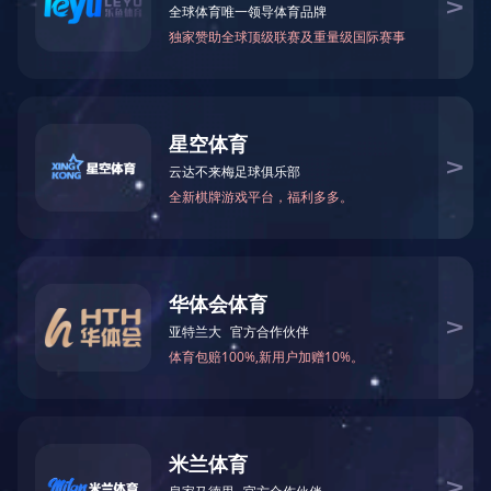
村，终点位于刘圩镇S414与Y010交叉...
首都地区环线高速公路（G95）承德（李家营）至平谷（冀京界）段工程（梁板供应）
2024-06-07
首都地区环线高速公路（G95）承德（李家营）至平谷（冀京
界）段工程项目由兴隆连接线、青松岭连接线、鹰手营子连接线
组成，分别位于兴隆县黄酒馆村、兴隆县青松岭镇及鹰...
鲁朗洛木沟道路（鲁朗镇白木村至巴嘎村段）提升项目施工
2024-06-07
承德周道路桥有限公司于2024年4月中标鲁朗洛木沟道路（鲁朗
镇白木村至巴嘎村段）提升项目。此项目起于白木村接既有东久
至白木村道路，起点桩号为K0+000，止于巴...
开云最新网址_kaiyun官方网站_开云官方网站2024年度普通干线公路第一批养护工程施工项目（BX-1合同段）
2024-06-07