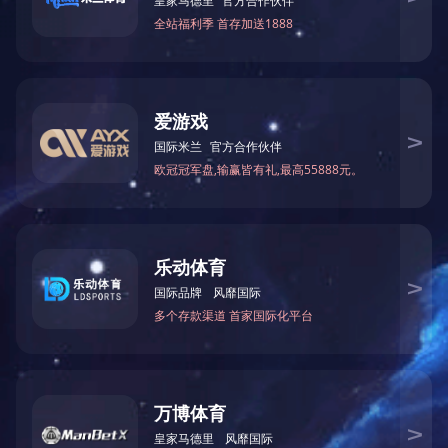
承德驰跃公路工程有限公司于2024年3月中标开云最新网址
_kaiyun官方网站_开云官方网站2024年度普通干线公路第一批养
护工程施工项目(BX-1合同段）。此项目主要包括开云最新网址
_kaiyun官方网站_开云官方网站克黄线（G233）四合永...
开云最新网址_kaiyun官方网站_开云官方网站2024年度普通干线公路第一批养护工程沥青采购项目
2024-06-07
承德盛荣商贸有限公司于2024年3月中标开云最新网址_kaiyun官
方网站_开云官方网站2024年度普通干线公路第一批养护工程沥
青采购项目，中标总量为2万吨，中标金额为1亿元，主要为开云
最新网址_kaiyun官方网站_开云官方网站2024年度普...
首页
上一页
1
2
3
下一页
末页
公司地址：河北省开云最新网址_kaiyun官方网站_开云官方
网站双桥区开发区冯营子镇闫营子村交通局交通指挥中心2#
楼